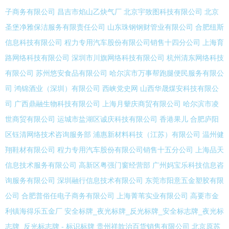
子商务有限公司
昌吉市焰山乙炔气厂
北京宇致图科技有限公司
北京
圣堡净雅保洁服务有限责任公司
山东珠钢钢财管业有限公司
合肥纽斯
信息科技有限公司
程力专用汽车股份有限公司销售十四分公司
上海育
路网络科技有限公司
深圳市川旗网络科技有限公司
杭州清东网络科技
有限公司
苏州悠安食品有限公司
哈尔滨市万事帮跑腿便民服务有限公
司
鸿锦酒业（深圳）有限公司
西峡党史网
山西华晟煤安科技有限公
司
广西鼎融生物科技有限公司
上海月颦庆商贸有限公司
哈尔滨市凌
世商贸有限公司
运城市盐湖区诚庆科技有限公司
香港果儿
合肥庐阳
区钰清网络技术咨询服务部
浦惠新材料科技（江苏）有限公司
温州健
翔鞋材有限公司
程力专用汽车股份有限公司销售十五分公司
上海品天
信息技术服务有限公司
高新区粤强门窗经营部
广州妈宝乐科技信息咨
询服务有限公司
深圳融行信息技术有限公司
东莞市阳意五金塑胶有限
公司
合肥普俗任电子商务有限公司
上海菁苇实业有限公司
高要市金
利镇海得乐五金厂
安全标牌_夜光标牌_反光标牌_安全标志牌_夜光标
志牌_反光标志牌 - 标识标牌
贵州祥歆治百货销售有限公司
北京原苏