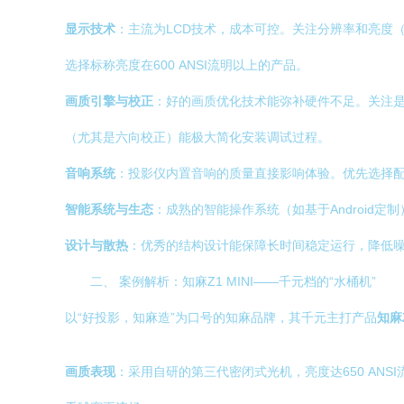
显示技术
：主流为LCD技术，成本可控。关注分辨率和亮度（
选择标称亮度在600 ANSI流明以上的产品。
画质引擎与校正
：好的画质优化技术能弥补硬件不足。关注是
（尤其是六向校正）能极大简化安装调试过程。
音响系统
：投影仪内置音响的质量直接影响体验。优先选择
智能系统与生态
：成熟的智能操作系统（如基于Android
设计与散热
：优秀的结构设计能保障长时间稳定运行，降低
二、 案例解析：知麻Z1 MINI——千元档的“水桶机”
以“好投影，知麻造”为口号的知麻品牌，其千元主打产品
知麻Z
画质表现
：采用自研的第三代密闭式光机，亮度达650 ANS