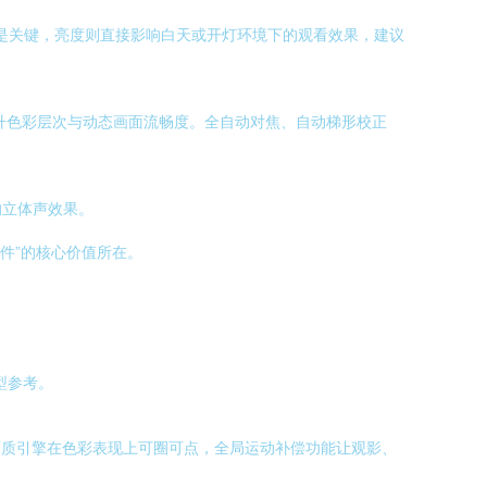
K）是关键，亮度则直接影响白天或开灯环境下的观看效果，建议
升色彩层次与动态画面流畅度。全自动对焦、自动梯形校正
的立体声效果。
配件”的核心价值所在。
型参考。
目氪™画质引擎在色彩表现上可圈可点，全局运动补偿功能让观影、