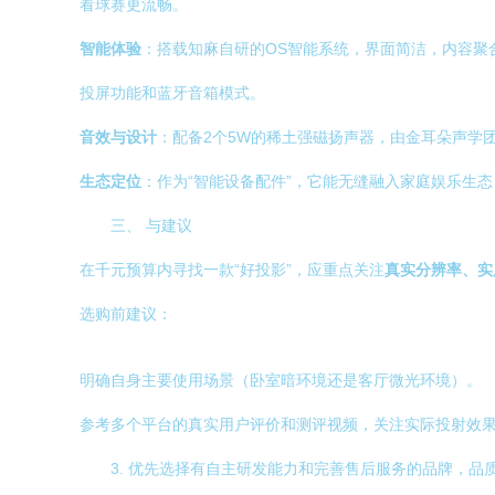
看球赛更流畅。
智能体验
：搭载知麻自研的OS智能系统，界面简洁，内容聚
投屏功能和蓝牙音箱模式。
音效与设计
：配备2个5W的稀土强磁扬声器，由金耳朵声学
生态定位
：作为“智能设备配件”，它能无缝融入家庭娱乐生
三、 与建议
在千元预算内寻找一款“好投影”，应重点关注
真实分辨率、实
选购前建议：
明确自身主要使用场景（卧室暗环境还是客厅微光环境）。
参考多个平台的真实用户评价和测评视频，关注实际投射效
3. 优先选择有自主研发能力和完善售后服务的品牌，品