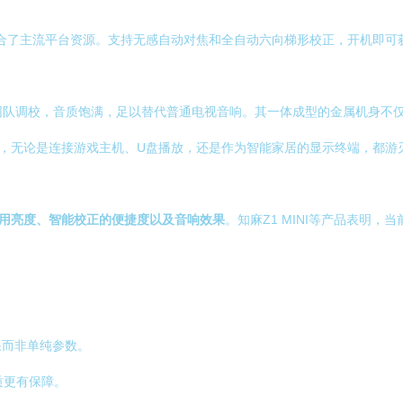
合了主流平台资源。支持无感自动对焦和全自动六向梯形校正，开机即可
团队调校，音质饱满，足以替代普通电视音响。其一体成型的金属机身不
态，无论是连接游戏主机、U盘播放，还是作为智能家居的显示终端，都游
用亮度、智能校正的便捷度以及音响效果
。知麻Z1 MINI等产品表明
果而非单纯参数。
质更有保障。